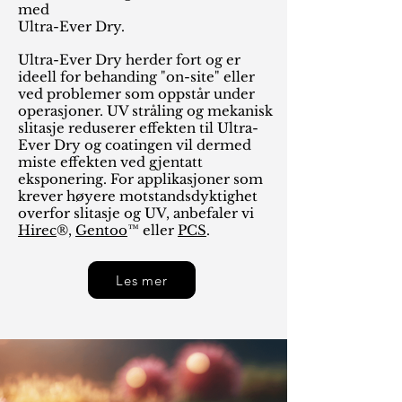
med
Ultra-Ever Dry.
Ultra-Ever Dry herder fort og er
ideell for behanding "on-site" eller
ved problemer som oppstår under
operasjoner. UV stråling og mekanisk
slitasje reduserer effekten til Ultra-
Ever Dry og coatingen vil dermed
miste effekten ved gjentatt
eksponering. For applikasjoner som
krever høyere motstandsdyktighet
overfor slitasje og UV, anbefaler vi
Hirec
®,
Gentoo
™ eller
PCS
.
Les mer