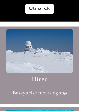
Utforsk
Hirec
Beskyttelse mot is og snø