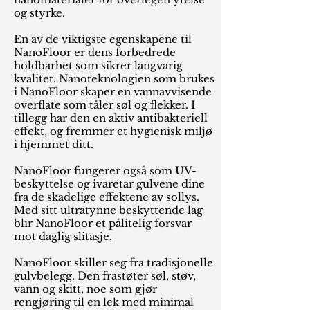
og styrke.
En av de viktigste egenskapene til
NanoFloor er dens forbedrede
holdbarhet som sikrer langvarig
kvalitet. Nanoteknologien som brukes
i NanoFloor skaper en vannavvisende
overflate som tåler søl og flekker. I
tillegg har den en aktiv antibakteriell
effekt, og fremmer et hygienisk miljø
i hjemmet ditt.
NanoFloor fungerer også som UV-
beskyttelse og ivaretar gulvene dine
fra de skadelige effektene av sollys.
Med sitt ultratynne beskyttende lag
blir NanoFloor et pålitelig forsvar
mot daglig slitasje.
NanoFloor skiller seg fra tradisjonelle
gulvbelegg. Den frastøter søl, støv,
vann og skitt, noe som gjør
rengjøring til en lek med minimal