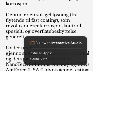
korrosjon.
Gentoo er en sol-gel løsning (fra
flytende til fast coating), som
revolusjonerer korrosjonskontroll
spesielt, og overflatebeskyttelse
generelt.
Built with
Interactive Studio
Under utviklingen av Gentoo
gjennomførte Ultratech International
Installed Apps:
og dets partnere (blant annet
• Aura Suite
NanoTech Solutions Norway og USAs
Air Force (USAF), dyptgående testing
for å sertifisere Gentoos viktigste
attributter både i laboratoriet og i
felt.
Les mer