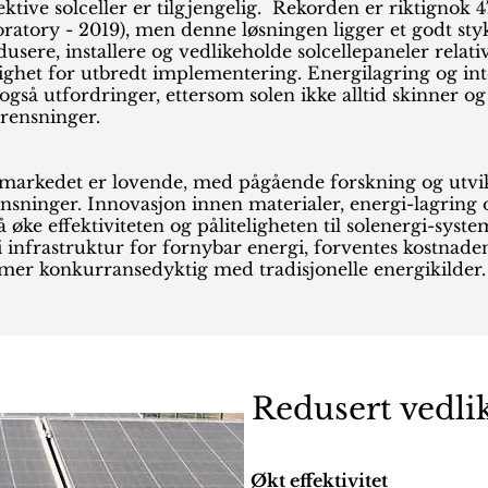
ektive solceller er tilgjengelig. Rekorden er riktignok 4
tory - 2019), men denne løsningen ligger et godt stykke
usere, installere og vedlikeholde solcellepaneler relat
lighet for utbredt implementering. Energilagring og in
gså utfordringer, ettersom solen ikke alltid skinner og
grensninger.
-markedet er lovende, med pågående forskning og utvik
sninger. Innovasjon innen materialer, energi-lagring 
 å øke effektiviteten og påliteligheten til solenergi-sys
 infrastruktur for fornybar energi, forventes kostnaden
mer konkurransedyktig med tradisjonelle energikilder.
Redusert vedlik
Økt effektivitet