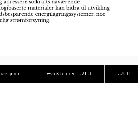
g adressere solkrafts nåværende
gibaserte materialer kan bidra til utvikling
adsbesparende energilagringssystemer, noe
telig strømforsyning.
masjon
Faktorer ROI
ROI