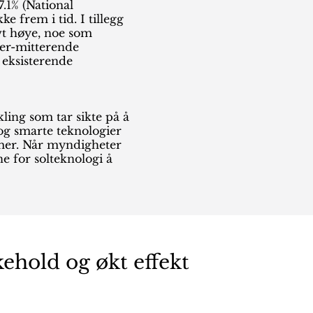
7.1% (National
 frem i tid. I tillegg
ivt høye, noe som
ter-mitterende
 eksisterende
ling som tar sikte på å
og smarte teknologier
temer. Når myndigheter
e for solteknologi å
ehold og økt effekt