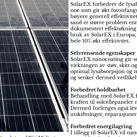
SolarEX forbedrer de lysab
noe som gir økt fotonfangst
høyere generell effektivite
sand et større problem en
dokumentert effektøkning
bruk av SolarEX i Europa
hele 10% økt effektivitet.
Selvrensende egenskaper
SolarEX nanocoating gir s
virkningen av støv, skitt og
optimal lysabsorpsjon og 
og senker dermed vedlike
Forbedret holdbarhet
Behandling med SolarEX f
kraften til solcellepaneler 
Dermed forlenges også lev
utskiftninger, reparasjoner 
Forbedret energilagring
I tillegg til SolarEX vil na