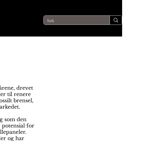
årene, drevet
r til renere
silt brensel,
arkedet.
dig som den
 potensial for
llepaneler.
er og har