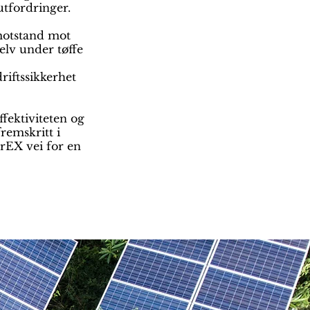
tfordringer.
motstand mot
elv under tøffe
riftssikkerhet
ffektiviteten og
remskritt i
arEX vei for en