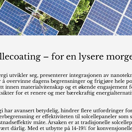
llecoating – for en lysere mor
rgi utvikler seg, presenterer integrasjonen av nanotek
 å overvinne dagens begrensninger og frigjøre hele pote
t innen materialvitenskap og et økende engasjement fo
ikter for et renere og mer bærekraftig energialternati
 har avansert betydelig, hindrer flere utfordringer fo
rbegrensning er effektiviteten til solcellepaneler som 
stnadseffektiv måte. Årsaken er at tradisjonelle solcelle
vært dårlig. Med et utbytte på 14-19% for konvensjonelle 