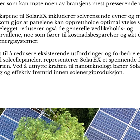
er som kan møte noen av bransjens mest presserende u
kapene til SolarEX inkluderer selvrensende evner og 
som gjør at panelene kan opprettholde optimal ytelse s
legget reduserer også de generelle vedlikeholds- og
rvallene, noe som fører til kostnadsbesparelser og økt d
lenergisystemer.
 til å redusere eksisterende utfordringer og forbedre e
l solcellepaneler, representerer SolarEX et spennende f
rien. Ved å utnytte kraften til nanoteknologi baner Sol
g og effektiv fremtid innen solenergiproduksjon.