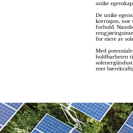
unike egenskap
De unike egens
korrosjon, noe 
forhold. Nanobe
rengjøringsinte
for eiere av so
Med potensialet
holdbarheten ti
solenergiindust
mer bærekrafti