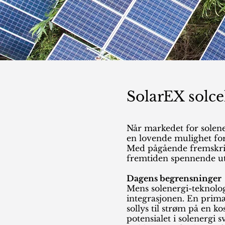
SolarEX solce
Når markedet for solene
en lovende mulighet for
Med pågående fremskrit
fremtiden spennende uts
Dagens begrensninger
Mens solenergi-teknologi
integrasjonen. En primæ
sollys til strøm på en ko
potensialet i solenergi s