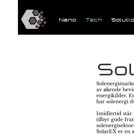
Nano
Tech
Soluti
So
Solenergimarked
av økende bevis
energikilder. E
har solenergi 
Imidlertid står
tilbyr gode fra
solenergisektor
SolarEX er en 