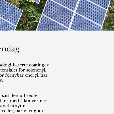
gendag
nologi-baserte coatinger
nsialet for solenergi.
r fornybar energi, har
v.
rtsatt den utbredte
sliter med å konvertere
panel utnytter
celler, har vi et godt