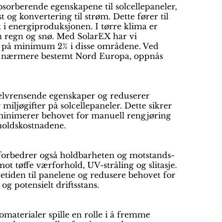
sorberende egenskapene til solcellepaneler,
 og konvertering til strøm. Dette fører til
t i energiproduksjonen. I tørre klima er
n regn og snø. Med SolarEX har vi
 på minimum 2% i disse områdene. Ved
, nærmere bestemt Nord Europa, oppnås
elvrensende egenskaper og reduserer
 miljøgifter på solcellepaneler. Dette sikrer
minimerer behovet for manuell rengjøring
holdskostnadene.
orbedrer også holdbarheten og motstands-
mot tøffe værforhold, UV-stråling og slitasje.
etiden til panelene og redusere behovet for
og potensielt driftsstans.
nomaterialer spille en rolle i å fremme