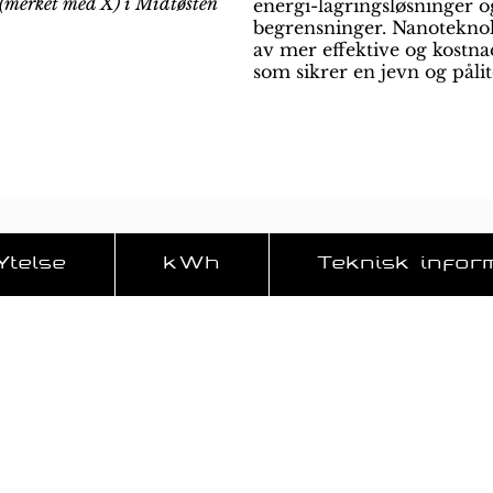
 (merket med X) i Midtøsten
energi-lagringsløsninger o
begrensninger. Nanoteknolo
av mer effektive og kostn
som sikrer en jevn og påli
Ytelse
kWh
Teknisk infor