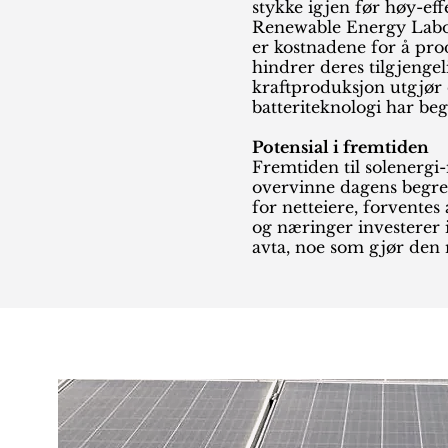
stykke igjen før høy-eff
Renewable Energy Labora
er kostnadene for å prod
hindrer deres tilgjenge
kraftproduksjon utgjør o
batteriteknologi har be
Potensial i fremtiden
Fremtiden til solenergi
overvinne dagens begren
for netteiere, forventes
og næringer investerer i
avta, noe som gjør den 