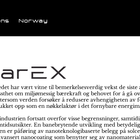
ons
Norway
larEX
et har vært vitne til bemerkelsesverdig vekst de siste 
sthet om miljømessig bærekraft og behovet for å gå ove
ttersom verden forsøker å redusere avhengigheten av fos
dukket opp som en nøkkelaktør i det fornybare energim
 industrien fortsatt overfor visse begrensninger, samti
mtidsutsikter. En banebrytende utvikling med betydelig
en er påføring av nanoteknologibaserte belegg på solce
avansert nanocoating som benytter seg av nanomaterial