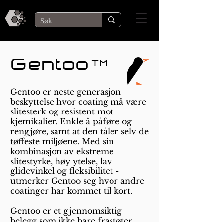
Gentoo
™
Gentoo er neste generasjon
beskyttelse hvor coating må være
slitesterk og resistent mot
kjemikalier. Enkle å påføre og
rengjøre, samt at den tåler selv de
tøffeste miljøene. Med sin
kombinasjon av ekstreme
slitestyrke, høy ytelse, lav
glidevinkel og fleksibilitet -
utmerker Gentoo seg hvor andre
coatinger har kommet til kort.
Gentoo er et gjennomsiktig
belegg som ikke bare frastøter