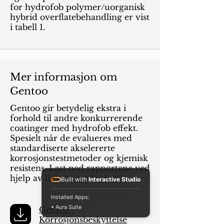
for hydrofob polymer/uorganisk
hybrid overflatebehandling er vist
i tabell 1.
Mer informasjon om
Gentoo
Gentoo gir betydelig ekstra i
forhold til andre konkurrerende
coatinger med hydrofob effekt.
Spesielt når de evalueres med
standardiserte akselererte
korrosjonstestmetoder og kjemisk
resistens. Last ned rapportene ved
hjelp av linkene under (eng).
Built with
Interactive Studio
Installed Apps:
• Aura Suite
Gentoo -
Korrosjonsbeskyttelse